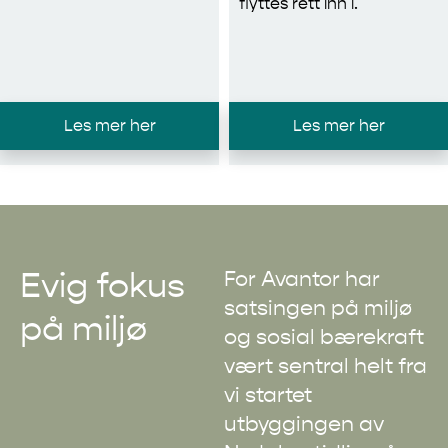
flyttes rett inn i.
Les mer her
Les mer her
Evig fokus
For Avantor har
satsingen på miljø
på miljø
og sosial bærekraft
vært sentral helt fra
vi startet
utbyggingen av