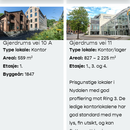
Gjerdrums vei 10 A
Gjerdrums vei 11
Type lokale:
Kontor
Type lokale:
Kontor/lager
Areal:
559 m²
Areal:
827 – 2 225 m²
Etasje:
1.
Etasje:
1., 3. og 4.
Byggeår:
1847
Prisgunstige lokaler i
Nydalen med god
profilering mot Ring 3. De
ledige kontorlokalene har
god standard med mye
lys, fin utsikt, og kan