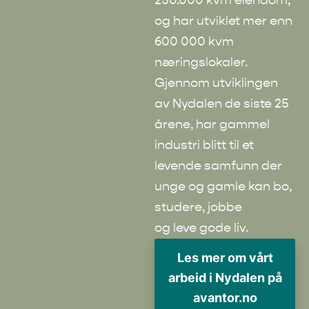
250.000 kvm eiendom,
og har utviklet mer enn
600 000 kvm
næringslokaler.
Gjennom utviklingen
av Nydalen de siste 25
årene, har gammel
industri blitt til et
levende samfunn der
unge og gamle kan bo,
studere, jobbe
og leve gode liv.
Les mer om vårt
arbeid i Nydalen på
avantor.no