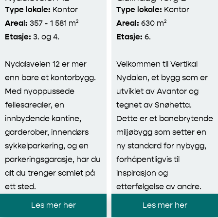
Type lokale:
Kontor
Type lokale:
Kontor
Areal:
357 - 1 581 m²
Areal:
630 m²
Etasje:
3. og 4.
Etasje:
6.
Nydalsveien 12 er mer
Velkommen til Vertikal
enn bare et kontorbygg.
Nydalen, et bygg som er
Med nyoppussede
utviklet av Avantor og
fellesarealer, en
tegnet av Snøhetta.
innbydende kantine,
Dette er et banebrytende
garderober, innendørs
miljøbygg som setter en
sykkelparkering, og en
ny standard for nybygg,
parkeringsgarasje, har du
forhåpentligvis til
alt du trenger samlet på
inspirasjon og
ett sted.
etterfølgelse av andre.
Les mer her
Les mer her