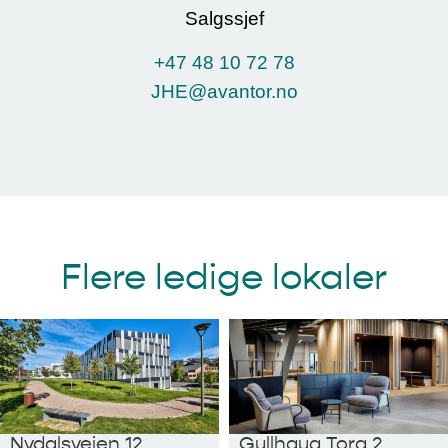
Salgssjef
+47 48 10 72 78
JHE
@avantor.no
Flere ledige lokaler
Nydalsveien 12
Gullhaug Torg 2