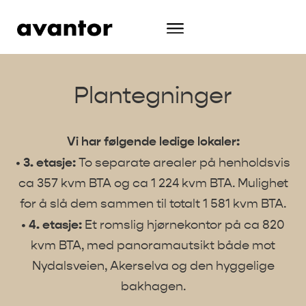
Plantegninger
Vi har følgende ledige lokaler:
• 3. etasje:
To separate arealer på henholdsvis
ca 357 kvm BTA og ca 1 224 kvm BTA. Mulighet
for å slå dem sammen til totalt 1 581 kvm BTA.
• 4. etasje:
Et romslig hjørnekontor på ca 820
kvm BTA, med panoramautsikt både mot
Nydalsveien, Akerselva og den hyggelige
bakhagen.